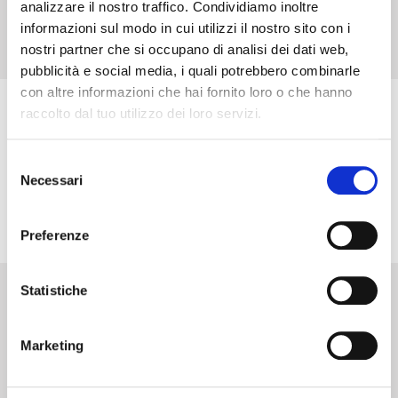
analizzare il nostro traffico. Condividiamo inoltre
informazioni sul modo in cui utilizzi il nostro sito con i
nostri partner che si occupano di analisi dei dati web,
pubblicità e social media, i quali potrebbero combinarle
con altre informazioni che hai fornito loro o che hanno
raccolto dal tuo utilizzo dei loro servizi.
Condividi su
Selezione
Necessari
del
consenso
Preferenze
Statistiche
Marketing
Chi siamo
News&Stampa
Dove siamo
Collaborazioni e Consultant
Lavora con noi
Download