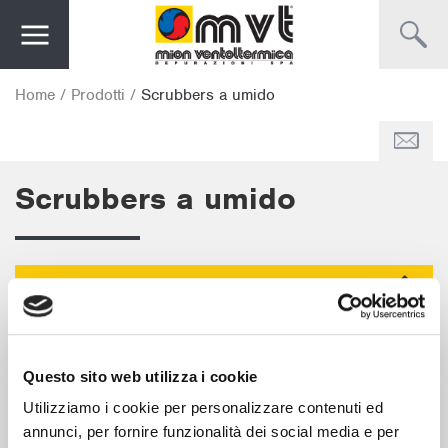
Home
/
Prodotti
/
Scrubbers a umido
Scrubbers a umido
Scrubber a letto flottante
Scrubber a letto fisso
Questo sito web utilizza i cookie
Scrubber Venturi
Utilizziamo i cookie per personalizzare contenuti ed
Scrubber orizzontale
annunci, per fornire funzionalità dei social media e per